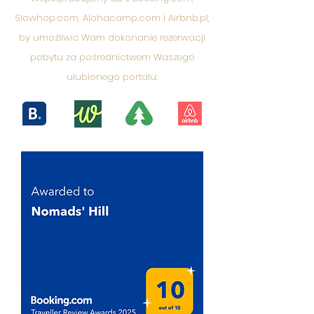
Slowhop.com, Alohacamp.com i Airbnb.pl,
by umożliwić Wam dokonanie rezerwacji
pobytu za pośrednictwem Waszego
ulubionego portalu: