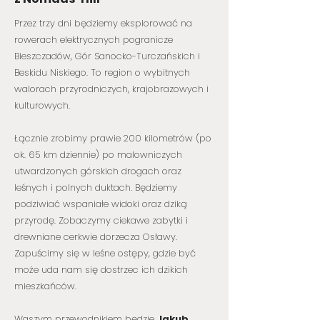
Przez trzy dni będziemy eksplorować na
rowerach elektrycznych pogranicze
Bieszczadów, Gór Sanocko-Turczańskich i
Beskidu Niskiego. To region o wybitnych
walorach przyrodniczych, krajobrazowych i
kulturowych.
Łącznie zrobimy prawie 200 kilometrów (po
ok. 65 km dziennie) po malowniczych
utwardzonych górskich drogach oraz
leśnych i polnych duktach. Będziemy
podziwiać wspaniałe widoki oraz dziką
przyrodę. Zobaczymy ciekawe zabytki i
drewniane cerkwie dorzecza Osławy.
Zapuścimy się w leśne ostępy, gdzie być
może uda nam się dostrzec ich dzikich
mieszkańców.
Waszym przewodnikiem będzie
Jakub