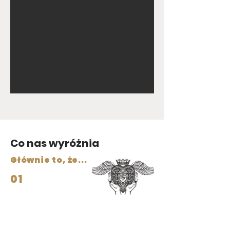
Co nas wyróżnia
Głównie to, że...
01
Szanujemy naturę i zwierzęta
Prowadzimy osadę ekologiczną, z