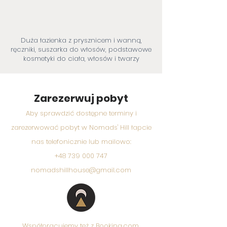
Duża łazienka z prysznicem i wanną,
ręczniki, suszarka do włosów, podstawowe
kosmetyki do ciała, włosów i twarzy
Zarezerwuj pobyt
Aby sprawdzić dostępne terminy i
zarezerwować pobyt w Nomads' Hill łapcie
nas telefonicznie lub mailowo:
+48 739 000 747
nomadshillhouse@gmail.com
Współpracujemy też z Booking.com,