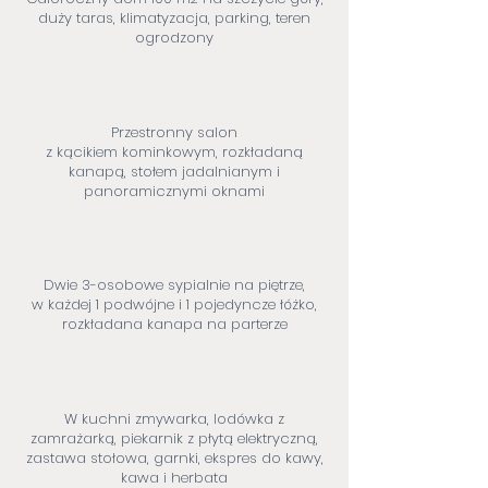
duży taras, klimatyzacja, parking, teren
ogrodzony
Przestronny salon
z kącikiem kominkowym, rozkładaną
kanapą, stołem jadalnianym i
panoramicznymi oknami
Dwie 3-osobowe sypialnie na piętrze,
w każdej 1 podwójne i 1 pojedyncze łóżko,
rozkładana kanapa na parterze
W kuchni zmywarka, lodówka z
zamrażarką, piekarnik z płytą elektryczną,
zastawa stołowa, garnki, ekspres do kawy,
kawa i herbata