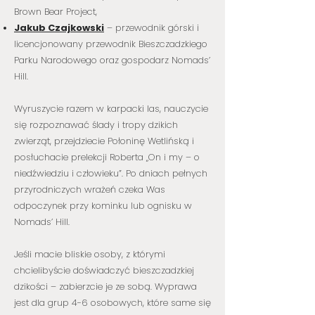
Brown Bear Project,
Jakub Czajkowski
– przewodnik górski i
licencjonowany przewodnik Bieszczadzkiego
Parku Narodowego oraz gospodarz Nomads’
Hill.
Wyruszycie razem w karpacki las, nauczycie
się rozpoznawać ślady i tropy dzikich
zwierząt, przejdziecie Połoninę Wetlińską i
posłuchacie prelekcji Roberta „On i my – o
niedźwiedziu i człowieku”. Po dniach pełnych
przyrodniczych wrażeń czeka Was
odpoczynek przy kominku lub ognisku w
Nomads’ Hill.
Jeśli macie bliskie osoby, z którymi
chcielibyście doświadczyć bieszczadzkiej
dzikości – zabierzcie je ze sobą. Wyprawa
jest dla grup 4-6 osobowych, które same się